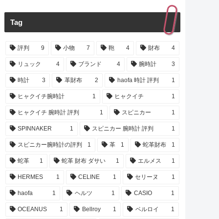
Tag
評判
9
小物
7
鞄
4
財布
4
リュック
4
ブランド
4
腕時計
3
時計
3
革財布
2
haofa 時計 評判
1
ヒャクイチ腕時計
1
ヒャクイチ
1
ヒャクイチ 腕時計 評判
1
スピニカー
1
SPINNAKER
1
スピニカー 腕時計 評判
1
スピニカー腕時計の評判
1
革
1
蛇革財布
1
蛇革
1
蛇革 財布 ダサい
1
エルメス
1
HERMES
1
CELINE
1
セリーヌ
1
haofa
1
ヘルツ
1
CASIO
1
OCEANUS
1
Bellroy
1
ベルロイ
1