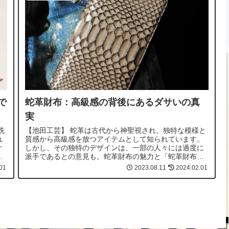
で
蛇革財布：高級感の背後にあるダサいの真
実
洗
【池田工芸】 蛇革は古代から神聖視され、独特な模様と
れ
質感から高級感を放つアイテムとして知られています。
オ
しかし、その独特のデザインは、一部の人々には過度に
エ
派手であるとの意見も。蛇革財布の魅力と「蛇革財布ダ
サい」と感じる理由、その背後にある深層...
01
2023.08.11
2024.02.01