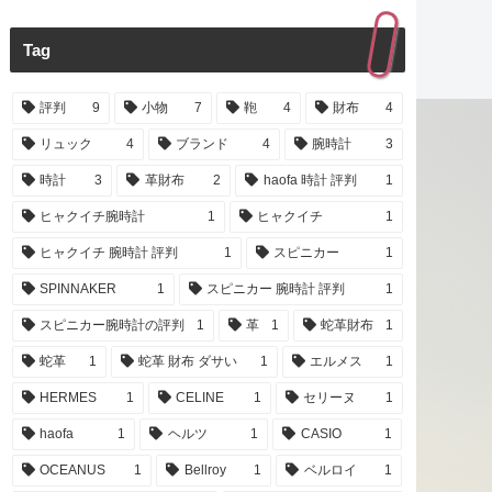
Tag
評判
9
小物
7
鞄
4
財布
4
リュック
4
ブランド
4
腕時計
3
時計
3
革財布
2
haofa 時計 評判
1
ヒャクイチ腕時計
1
ヒャクイチ
1
ヒャクイチ 腕時計 評判
1
スピニカー
1
SPINNAKER
1
スピニカー 腕時計 評判
1
スピニカー腕時計の評判
1
革
1
蛇革財布
1
蛇革
1
蛇革 財布 ダサい
1
エルメス
1
HERMES
1
CELINE
1
セリーヌ
1
haofa
1
ヘルツ
1
CASIO
1
OCEANUS
1
Bellroy
1
ベルロイ
1