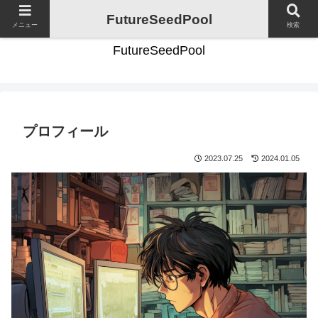
FutureSeedPool：未来への種まき、あなたの選択を豊かにする"
FutureSeedPool
メニュー
検索
FutureSeedPool
プロフィール
2023.07.25
2024.01.05