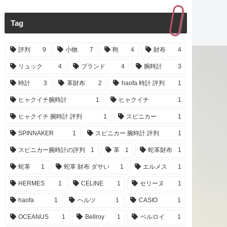
Tag
評判
9
小物
7
鞄
4
財布
4
リュック
4
ブランド
4
腕時計
3
時計
3
革財布
2
haofa 時計 評判
1
ヒャクイチ腕時計
1
ヒャクイチ
1
ヒャクイチ 腕時計 評判
1
スピニカー
1
SPINNAKER
1
スピニカー 腕時計 評判
1
スピニカー腕時計の評判
1
革
1
蛇革財布
1
蛇革
1
蛇革 財布 ダサい
1
エルメス
1
HERMES
1
CELINE
1
セリーヌ
1
haofa
1
ヘルツ
1
CASIO
1
OCEANUS
1
Bellroy
1
ベルロイ
1