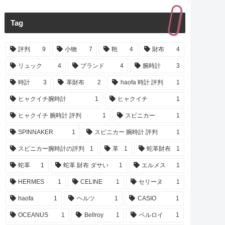
Tag
評判
9
小物
7
鞄
4
財布
4
リュック
4
ブランド
4
腕時計
3
時計
3
革財布
2
haofa 時計 評判
1
ヒャクイチ腕時計
1
ヒャクイチ
1
ヒャクイチ 腕時計 評判
1
スピニカー
1
SPINNAKER
1
スピニカー 腕時計 評判
1
スピニカー腕時計の評判
1
革
1
蛇革財布
1
蛇革
1
蛇革 財布 ダサい
1
エルメス
1
HERMES
1
CELINE
1
セリーヌ
1
haofa
1
ヘルツ
1
CASIO
1
OCEANUS
1
Bellroy
1
ベルロイ
1