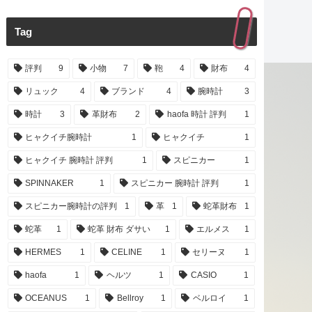
Tag
評判
9
小物
7
鞄
4
財布
4
リュック
4
ブランド
4
腕時計
3
時計
3
革財布
2
haofa 時計 評判
1
ヒャクイチ腕時計
1
ヒャクイチ
1
ヒャクイチ 腕時計 評判
1
スピニカー
1
SPINNAKER
1
スピニカー 腕時計 評判
1
スピニカー腕時計の評判
1
革
1
蛇革財布
1
蛇革
1
蛇革 財布 ダサい
1
エルメス
1
HERMES
1
CELINE
1
セリーヌ
1
haofa
1
ヘルツ
1
CASIO
1
OCEANUS
1
Bellroy
1
ベルロイ
1